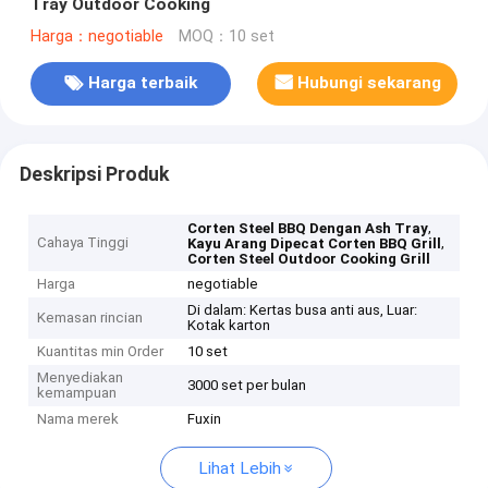
Tray Outdoor Cooking
Harga：negotiable
MOQ：10 set
Harga terbaik
Hubungi sekarang
Deskripsi Produk
,
Corten Steel BBQ Dengan Ash Tray
Cahaya Tinggi
,
Kayu Arang Dipecat Corten BBQ Grill
Corten Steel Outdoor Cooking Grill
Harga
negotiable
Di dalam: Kertas busa anti aus, Luar:
Kemasan rincian
Kotak karton
Kuantitas min Order
10 set
Menyediakan
3000 set per bulan
kemampuan
Nama merek
Fuxin
Lihat Lebih