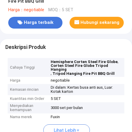
Fire Pit BBQ Grill
Harga：negotiable
MOQ：5 SET
Harga terbaik
Hubungi sekarang
Deskripsi Produk
,
Hemisphere Corten Steel Fire Globe
Corten Steel Fire Globe Tripod
Cahaya Tinggi
Hanging
,
Tripod Hanging Fire Pit BBQ Grill
Harga
negotiable
Di dalam: Kertas busa anti aus, Luar:
Kemasan rincian
Kotak karton
Kuantitas min Order
5 SET
Menyediakan
3000 set per bulan
kemampuan
Nama merek
Fuxin
Lihat Lebih